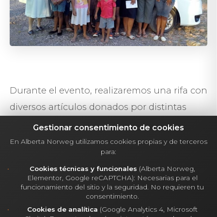
Durante el evento, realizaremos una rifa con
diversos artículos donados por distintas
empresas colaboradoras. Además, será una
Gestionar consentimiento de cookies
noche especial en la que rendiremos
En Alberta Norweg utilizamos cookies propias y de terceros
para:
homenaje a dos figuras destacadas de la
Cookies técnicas y funcionales
(Alberta Norweg,
fundación:
la Hermana Charo y la
Elementor, Google reCAPTCHA): Necesarias para el
funcionamiento del sitio y la seguridad. No requieren tu
Hermana Paqui
. Esta última ha sido una
consentimiento.
figura clave en eventos anteriores, como el
Cookies de analítica
(Google Analytics 4, Microsoft