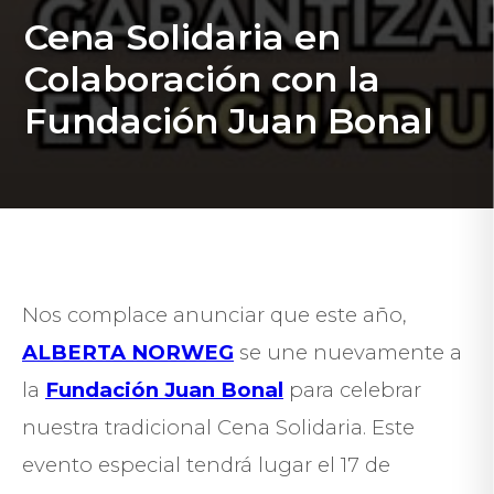
Cena Solidaria en
Colaboración con la
Fundación Juan Bonal
Nos complace anunciar que este año,
ALBERTA NORWEG
se une nuevamente a
la
Fundación Juan Bonal
para celebrar
nuestra tradicional Cena Solidaria. Este
evento especial tendrá lugar el 17 de