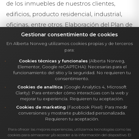
de los inmuebles de nuestros clientes,
edificios, producto residencial, industrial,
oficinas, entre otros. Elaboración del Plan de
Acciones anual del inmueble, en base a un
Gestionar consentimiento de cookies
En Alberta Norweg utilizamos cookies propias y de terceros
exhaustivo estudio correctivo y preventivo
para:
de los riesgos existentes en él, con cálculo
Cookies técnicas y funcionales
(Alberta Norweg,
del coste de inversión a efectuar a corto,
Elementor, Google reCAPTCHA): Necesarias para el
funcionamiento del sitio y la seguridad. No requieren tu
medio y largo plazo. 1.7. Sareb / Entidades
consentimiento.
Financieras Asesoramiento de activos
Cookies de analítica
(Google Analytics 4, Microsoft
Clarity): Para entender cómo interactúas con la web y
inmobiliarios y financieros (deuda)
mejorar tu experiencia. Requieren tu aceptación.
Cookies de marketing
(Facebook Pixel): Para medir
propiedad de la Sociedad de Gestión de
conversiones y mostrarte publicidad personalizada.
Activos Procedentes de la Reestructuración
Requieren tu aceptación.
Bancaria (SAREB), de las entidades
Para ofrecer las mejores experiencias, utilizamos tecnologías como las
cookies para almacenar y/o acceder a la información del dispositivo. El