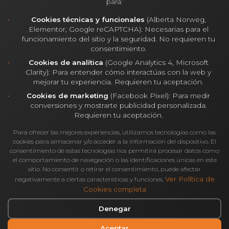
para:
Cookies técnicas y funcionales
(Alberta Norweg,
Consejos para Rehabilitar tu Oficina
Si
Elementor, Google reCAPTCHA): Necesarias para el
estás considerando rehabilitar tu oficina,
funcionamiento del sitio y la seguridad. No requieren tu
consentimiento.
ten en cuenta estos consejos:
Cookies de analítica
(Google Analytics 4, Microsoft
Clarity): Para entender cómo interactúas con la web y
Evalúa tus necesidades actuales y
mejorar tu experiencia. Requieren tu aceptación.
futuras:
Antes de comenzar, analiza cómo
Cookies de marketing
(Facebook Pixel): Para medir
conversiones y mostrarte publicidad personalizada.
trabaja tu equipo y cuáles son las áreas que
Requieren tu aceptación.
necesitan mejorar.
Para ofrecer las mejores experiencias, utilizamos tecnologías como las
cookies para almacenar y/o acceder a la información del dispositivo. El
Prioriza la luz natural:
Maximizar la
consentimiento de estas tecnologías nos permitirá procesar datos como
entrada de luz natural no solo reduce el
el comportamiento de navegación o las identificaciones únicas en este
sitio. No consentir o retirar el consentimiento, puede afectar
consumo energético, sino que también
Ver Política de
negativamente a ciertas características y funciones.
Cookies completa
mejora el estado de ánimo y la
Denegar
productividad.
Aceptar