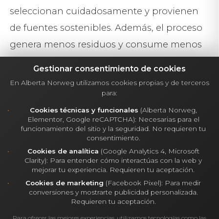
seleccionan cuidadosamente y provienen
de fuentes sostenibles. Además, el proceso
genera menos residuos y consume menos
energía en comparación con la
Gestionar consentimiento de cookies
construcción tradicional. 4. Diseño
En Alberta Norweg utilizamos cookies propias y de terceros
personalizable Los modelos de casas
para:
modulares pueden ajustarse a las
Cookies técnicas y funcionales
(Alberta Norweg,
Elementor, Google reCAPTCHA): Necesarias para el
preferencias del cliente, desde la
funcionamiento del sitio y la seguridad. No requieren tu
consentimiento.
distribución interna hasta los acabados
Cookies de analítica
(Google Analytics 4, Microsoft
exteriores. Esto permite crear viviendas
Clarity): Para entender cómo interactúas con la web y
mejorar tu experiencia. Requieren tu aceptación.
únicas que se adaptan perfectamente a las
Cookies de marketing
(Facebook Pixel): Para medir
necesidades de cada propietario. 5. Mayor
conversiones y mostrarte publicidad personalizada.
Requieren tu aceptación.
control de calidad Cada módulo se fabrica
Para ofrecer las mejores experiencias, utilizamos tecnologías como las