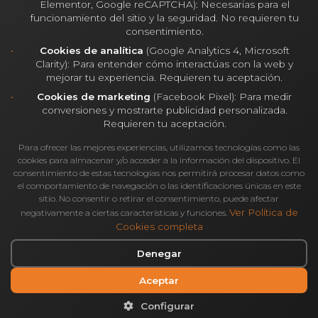
Elementor, Google reCAPTCHA): Necesarias para el
inmueble.
En una operación de Lease
funcionamiento del sitio y la seguridad. No requieren tu
Back o compraventa de un edificio,
consentimiento.
Cookies de analítica
(Google Analytics 4, Microsoft
contar con una Due Diligence Técnica,
Clarity): Para entender cómo interactúas con la web y
mejorar tu experiencia. Requieren tu aceptación.
supone aportar un valor añadido al
Cookies de marketing
(Facebook Pixel): Para medir
Activo, ya que agiliza las negociaciones
conversiones y mostrarte publicidad personalizada.
Requieren tu aceptación.
y añade un extra de confianza en los
Para ofrecer las mejores experiencias, utilizamos tecnologías como las
inversores.
cookies para almacenar y/o acceder a la información del dispositivo. El
consentimiento de estas tecnologías nos permitirá procesar datos como
el comportamiento de navegación o las identificaciones únicas en este
Cuando hablamos del Activo, todos
sitio. No consentir o retirar el consentimiento, puede afectar
Ver Política de
negativamente a ciertas características y funciones.
conocemos ejemplos de empresas que dan
Cookies completa
la vuelta a una situación patrimonial
Denegar
delicada o a un endeudamiento
Aceptar
literalmente insoportable gracias a sus
Configurar