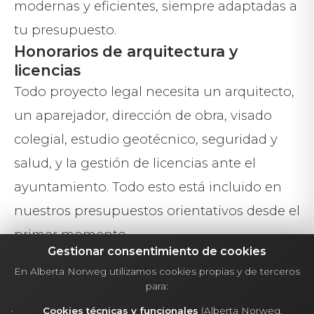
modernas y eficientes, siempre adaptadas a
tu presupuesto.
Honorarios de arquitectura y
licencias
Todo proyecto legal necesita un arquitecto,
un aparejador, dirección de obra, visado
colegial, estudio geotécnico, seguridad y
salud, y la gestión de licencias ante el
ayuntamiento. Todo esto está incluido en
nuestros presupuestos orientativos desde el
primer momento.
Gestionar consentimiento de cookies
Urbanización, acometidas e
impuestos
En Alberta Norweg utilizamos cookies propias y de terceros
para:
Conexión a las redes de agua, luz,
Cookies técnicas y funcionales
(Alberta Norweg,