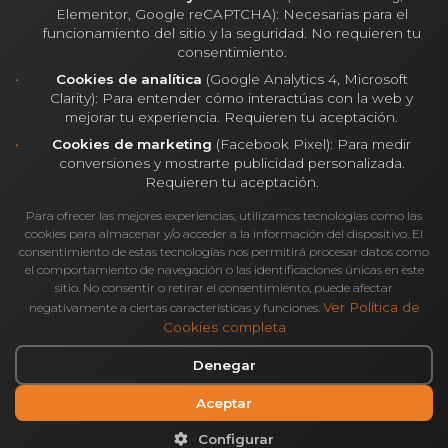
saneamiento, viales, tasas municipales, ICIO
Elementor, Google reCAPTCHA): Necesarias para el
funcionamiento del sitio y la seguridad. No requieren tu
(impuesto sobre construcciones) e IVA. Son
consentimiento.
partidas necesarias que muchas veces se
Cookies de analítica
(Google Analytics 4, Microsoft
Clarity): Para entender cómo interactúas con la web y
omiten en los presupuestos más
mejorar tu experiencia. Requieren tu aceptación.
“atractivos”. En Alberta Norweg, las
Cookies de marketing
(Facebook Pixel): Para medir
conversiones y mostrarte publicidad personalizada.
incluimos siempre.
Requieren tu aceptación.
Para ofrecer las mejores experiencias, utilizamos tecnologías como las
cookies para almacenar y/o acceder a la información del dispositivo. El
consentimiento de estas tecnologías nos permitirá procesar datos como
el comportamiento de navegación o las identificaciones únicas en este
sitio. No consentir o retirar el consentimiento, puede afectar
Ver Política de
negativamente a ciertas características y funciones.
Cookies completa
Nuestra forma de trabajar:
Denegar
cuánto cuesta hacerse una
Aceptar
casa con transparencia
Configurar