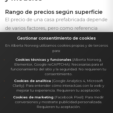
Rango de precios según superficie
El precio de una casa prefabricada depende
de varios factores, pero como referencia
general podemos establecer los siguientes
Gestionar consentimiento de cookies
rangos:
En Alberta Norweg utilizamos cookies propias y de terceros
para:
Cookies técnicas y funcionales
(Alberta Norweg,
Casas de 60 a 80 m²
: desde 90.000 € a
Elementor, Google reCAPTCHA): Necesarias para el
funcionamiento del sitio y la seguridad. No requieren tu
120.000 €, ideales como vivienda habitual
consentimiento.
compacta o segunda residencia.
Cookies de analítica
(Google Analytics 4, Microsoft
Clarity): Para entender cómo interactúas con la web y
Casas de 80 a 120 m²
: entre 120.000 € y
mejorar tu experiencia. Requieren tu aceptación.
160.000 €, perfectas para familias que
Cookies de marketing
(Facebook Pixel): Para medir
conversiones y mostrarte publicidad personalizada.
necesitan espacio sin grandes excesos.
Requieren tu aceptación.