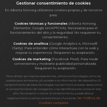
Gestionar consentimiento de cookies
colaborativa, todavía no exponencial. Otra
En Alberta Norweg utilizamos cookies propias y de terceros
de las cosas que me parece interesante en
para:
las
EXO
es el la agilidad. Hace un par de
Cookies técnicas y funcionales
(Alberta Norweg,
Elementor, Google reCAPTCHA): Necesarias para el
años me certifiqué como Scrum Master y
funcionamiento del sitio y la seguridad. No requieren tu
aquello tampoco tenía mucho sentido, para
consentimiento.
Cookies de analítica
(Google Analytics 4, Microsoft
alguien que se dedicaba a la consultoría y
Clarity): Para entender cómo interactúas con la web y
mejorar tu experiencia. Requieren tu aceptación.
formación comercial. Hoy entiendo que
Cookies de marketing
(Facebook Pixel): Para medir
cualquier empresa que quiera innovar y
conversiones y mostrarte publicidad personalizada.
Requieren tu aceptación.
crecer al ritmo de los tiempos o muy por
Para ofrecer las mejores experiencias, utilizamos tecnologías como las
encima de ellos, debe basarse en
cookies para almacenar y/o acceder a la información del dispositivo. El
consentimiento de estas tecnologías nos permitirá procesar datos como
metodologías ágiles y en sprints que
el comportamiento de navegación o las identificaciones únicas en este
tengan en cuanta al cliente con productos
sitio. No consentir o retirar el consentimiento, puede afectar
Ver Política de
negativamente a ciertas características y funciones.
mínimos viables que nos permitan avanzar
Cookies completa