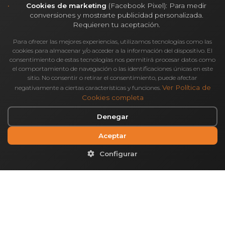
Cookies de marketing
(Facebook Pixel): Para medir
conversiones y mostrarte publicidad personalizada.
Requieren tu aceptación.
Para ofrecer las mejores experiencias, utilizamos tecnologías como las
Compartir:
cookies para almacenar y/o acceder a la información del dispositivo. El
consentimiento de estas tecnologías nos permitirá procesar datos como
el comportamiento de navegación o las identificaciones únicas en este
sitio. No consentir o retirar el consentimiento, puede afectar
Ver Política de
negativamente a ciertas características y funciones.
Cookies completa
Denegar
Aceptar
Configurar
2026 Copyright Alberta Norweg