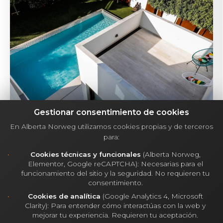
Gestionar consentimiento de cookies
En Alberta Norweg utilizamos cookies propias y de terceros
para:
Estamos contigo en todo el proceso para
Cookies técnicas y funcionales
(Alberta Norweg,
Elementor, Google reCAPTCHA): Necesarias para el
conseguir llevarlo a 20 semanas de
funcionamiento del sitio y la seguridad. No requieren tu
ejecución: si te despistas, no te dará tiempo
consentimiento.
Cookies de analítica
(Google Analytics 4, Microsoft
verla construirse. ¿Cuándo empezamos?
Clarity): Para entender cómo interactúas con la web y
mejorar tu experiencia. Requieren tu aceptación.