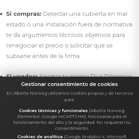
Si compras:
Detectar una cubierta en mal
estado o una instalación fuera de normativa
te da argumentos técnicos objetivos para
renegociar el precio o solicitar que se
subsane antes de la firma.
Si vendes:
Aportar tu propia Due Diligence
Gestionar consentimiento de cookies
(Vendor Due Diligence) transmite una
En Alberta Norweg utilizamos cookies propias y de terceros
transparencia brutal. Genera confianza
para:
inmediata en el inversor, justifica tu precio y
Cookies técnicas y funcionales
(Alberta Norweg,
Elementor, Google reCAPTCHA): Necesarias para el
evita regateos de última hora por "miedos"
funcionamiento del sitio y la seguridad. No requieren tu
infundados del comprador.
consentimiento.
Cookies de analítica
(Google Analytics 4, Microsoft