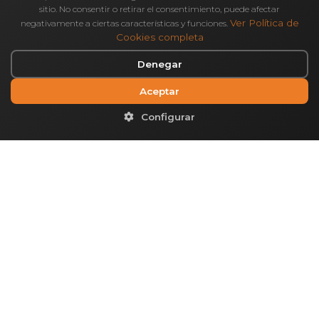
sitio. No consentir o retirar el consentimiento, puede afectar
Ver Política de
negativamente a ciertas características y funciones.
Cookies completa
Denegar
Aceptar
Configurar
2026 Copyright Alberta Norweg
EMPRESA VALENCIANA DE INGENIERÍA,
ARQUITECTURA Y RENOVABLES SOCIO CLUB
EXCELENCIA EN GESTIÓN
IVACE DIGITALIZA
Financiado por la Unión Europea – NextGenerationEU
Enlaces