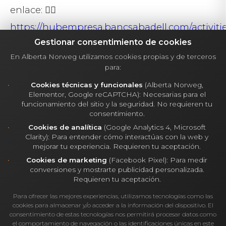
enlace: 👉🏼
https://hubempresa.bancsabadell.com/activiti
Gestionar consentimiento de cookies
negro-sobre-blanco-una-vision-sin-colores-
En Alberta Norweg utilizamos cookies propias y de terceros
del-mundo-de-las-ventas/
para:
https://www.youtube.com/watch?
Cookies técnicas y funcionales
(Alberta Norweg,
app=desktop&v=lFpdnCenTXE
Elementor, Google reCAPTCHA): Necesarias para el
funcionamiento del sitio y la seguridad. No requieren tu
consentimiento.
Cookies de analítica
(Google Analytics 4, Microsoft
Clarity): Para entender cómo interactúas con la web y
mejorar tu experiencia. Requieren tu aceptación.
Cookies de marketing
(Facebook Pixel): Para medir
Compartir:
conversiones y mostrarte publicidad personalizada.
Requieren tu aceptación.
Para ofrecer las mejores experiencias, utilizamos tecnologías como las
cookies para almacenar y/o acceder a la información del dispositivo. El
consentimiento de estas tecnologías nos permitirá procesar datos como
el comportamiento de navegación o las identificaciones únicas en este